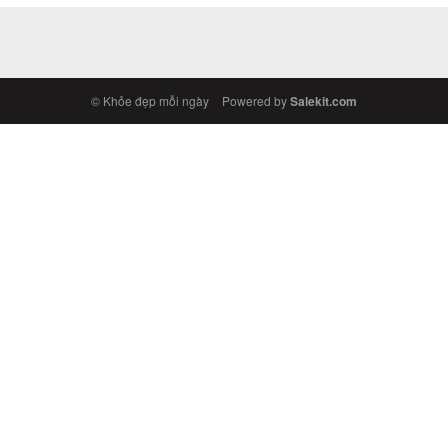
© Khỏe đẹp mỗi ngày
Powered by
Salekit.com